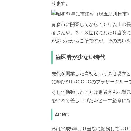
ります。
0
1
8
年
青森市に開業してから４０年以上の長
4
月
者さんや、２・３世代にわたり当院に
8
があったからこそですが、その想いを
日
2
阿
0
部
歯医者が少ない時代
2
歯
5
科
年
医
1
院
先代が開業した当初というのは現在と
0
に学びADRG(CDCのブラザーグル
月
1
そして勉強したことは患者さんへ還元
2
日
をいれて差し上げたいと一生懸命にな
ADRG
私は平成5年より当院に勤務しており