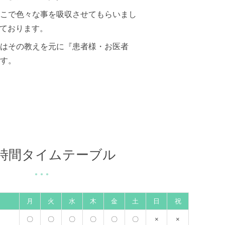
こで色々な事を吸収させてもらいまし
しております。
はその教えを元に『患者様・お医者
す。
時間タイムテーブル
月
火
水
木
金
土
日
祝
〇
〇
〇
〇
〇
〇
×
×